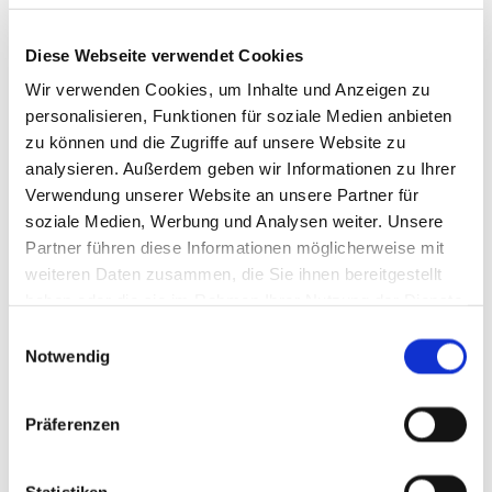
Diese Webseite verwendet Cookies
Wir verwenden Cookies, um Inhalte und Anzeigen zu
personalisieren, Funktionen für soziale Medien anbieten
zu können und die Zugriffe auf unsere Website zu
analysieren. Außerdem geben wir Informationen zu Ihrer
Individuell
Verwendung unserer Website an unsere Partner für
soziale Medien, Werbung und Analysen weiter. Unsere
Von der Beratung über die Planung bis hin zur
Partner führen diese Informationen möglicherweise mit
Verwirklichung: Wir unterstützen Sie kompetent in
weiteren Daten zusammen, die Sie ihnen bereitgestellt
Ihrem individuellen Bauprojekt!
haben oder die sie im Rahmen Ihrer Nutzung der Dienste
gesammelt haben.
Einwilligungsauswahl
Notwendig
Präferenzen
Zuverlässig
Statistiken